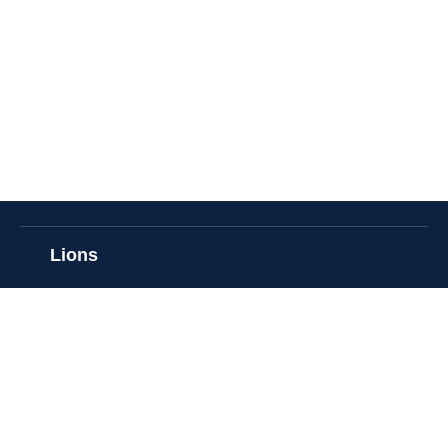
Lions
Unser Club
Über Lions
Unser Club
Aktuelles
Jahresplan & Vorstand