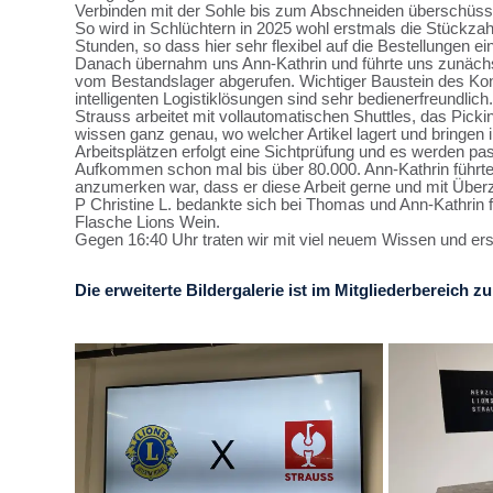
Verbinden mit der Sohle bis zum Abschneiden überschüssi
So wird in Schlüchtern in 2025 wohl erstmals die Stückz
Stunden, so dass hier sehr flexibel auf die Bestellungen e
Danach übernahm uns Ann-Kathrin und führte uns zunächst 
vom Bestandslager abgerufen. Wichtiger Baustein des Konz
intelligenten Logistiklösungen sind sehr bedienerfreundlich.
Strauss arbeitet mit vollautomatischen Shuttles, das Pick
wissen ganz genau, wo welcher Artikel lagert und bringe
Arbeitsplätzen erfolgt eine Sichtprüfung und es werden p
Aufkommen schon mal bis über 80.000. Ann-Kathrin führte u
anzumerken war, dass er diese Arbeit gerne und mit Übe
P Christine L. bedankte sich bei Thomas und Ann-Kathrin 
Flasche Lions Wein.
Gegen 16:40 Uhr traten wir mit viel neuem Wissen und ers
Die erweiterte Bildergalerie ist im Mitgliederbereich zu