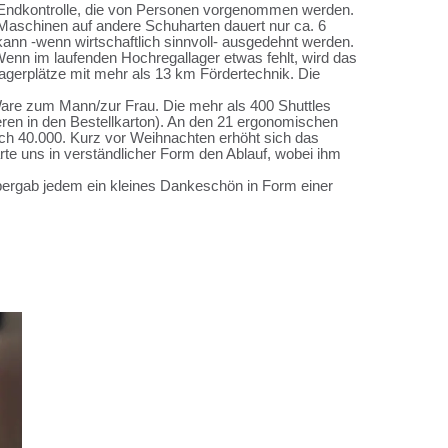
r Endkontrolle, die von Personen vorgenommen werden.
Maschinen auf andere Schuharten dauert nur ca. 6
 kann -wenn wirtschaftlich sinnvoll- ausgedehnt werden.
Wenn im laufenden Hochregallager etwas fehlt, wird das
agerplätze mit mehr als 13 km Fördertechnik. Die
 Ware zum Mann/zur Frau. Die mehr als 400 Shuttles
ren in den Bestellkarton). An den 21 ergonomischen
ich 40.000. Kurz vor Weihnachten erhöht sich das
rte uns in verständlicher Form den Ablauf, wobei ihm
übergab jedem ein kleines Dankeschön in Form einer