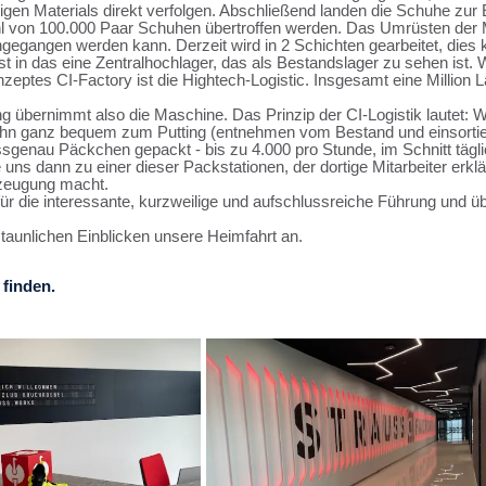
gen Materials direkt verfolgen. Abschließend landen die Schuhe zu
ahl von 100.000 Paar Schuhen übertroffen werden. Das Umrüsten der 
ingegangen werden kann. Derzeit wird in 2 Schichten gearbeitet, dies
in das eine Zentralhochlager, das als Bestandslager zu sehen ist. 
eptes CI-Factory ist die Hightech-Logistic. Insgesamt eine Million L
ing übernimmt also die Maschine. Das Prinzip der CI-Logistik lautet:
n ihn ganz bequem zum Putting (entnehmen vom Bestand und einsortie
assgenau Päckchen gepackt - bis zu 4.000 pro Stunde, im Schnitt tägl
ns dann zu einer dieser Packstationen, der dortige Mitarbeiter erklä
rzeugung macht.
für die interessante, kurzweilige und aufschlussreiche Führung und 
taunlichen Einblicken unsere Heimfahrt an.
 finden.